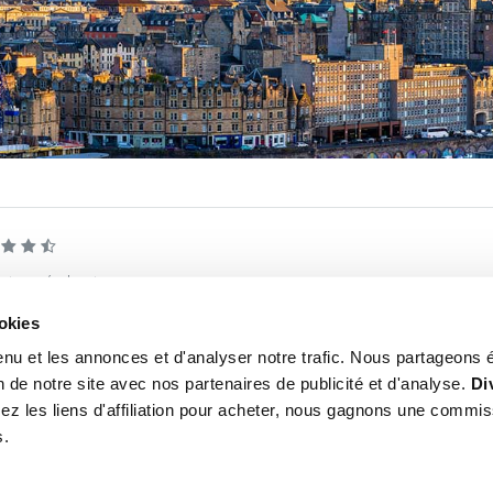
ecteurs évaluent
95,85 %)
18
commentaires
n 2026
Maarten
: «
Des superbes vacances en Écosse grâce à d'exceptionnels conse
ookies
e à Édimbourg ville (ou Edinburgh).
»
enu et les annonces et d'analyser notre trafic. Nous partageons
ion de notre site avec nos partenaires de publicité et d'analyse.
Di
isez les liens d'affiliation pour acheter, nous gagnons une commis
s.
 QUE VISITER À ÉDIMBOURG
CHÂTEAU D'ÉDIMBO