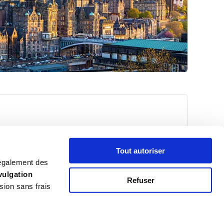
ils sur les activités, les visites touristiques et les choses
Tout autoriser
 également des
vulgation
Refuser
sion sans frais
URG
VIEILLE VILLE & ROYAL MILE