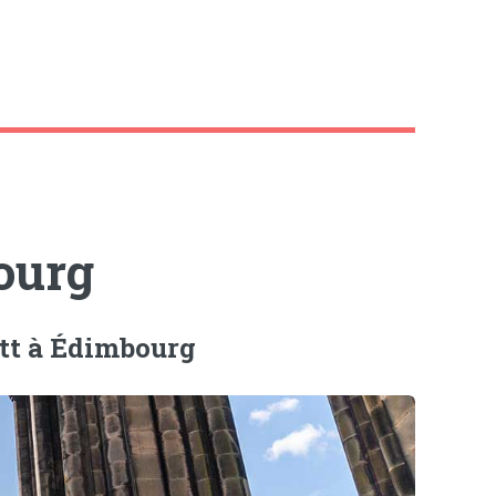
ourg
ott à Édimbourg