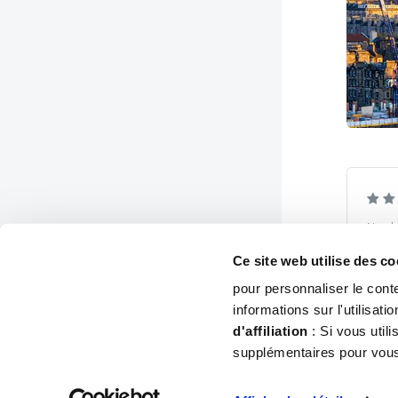
Nos l
4,8
(
25 jui
Ce site web utilise des c
à fair
pour personnaliser le cont
informations sur l'utilisat
d'affiliation
: Si vous util
supplémentaires pour vou
20X