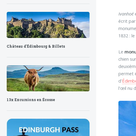
Ivanhoé
e
écrit par
monument
1832 : l
Château d'Édimbourg & Billets
Le
monu
chien su
deuxième
permet é
d'
Édimb
l'œil nu 
13x Excursions en Écosse