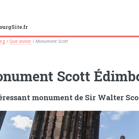
urgSite.fr
urg
/
Que visiter
/
Monument Scott
nument Scott Édimb
téressant monument de Sir Walter Sc