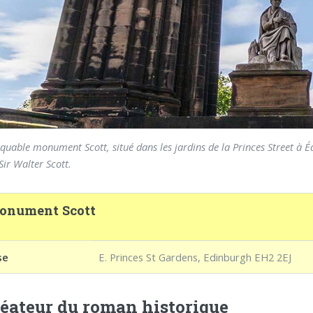
quable monument Scott, situé dans les jardins de la Princes Street à 
Sir Walter Scott.
onument Scott
se
E. Princes St Gardens, Edinburgh EH2 2EJ
réateur du roman historique